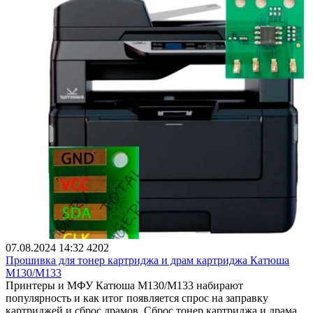
07.08.2024 14:32
4202
Прошивка для тонер картриджа и драм картриджа Катюша
M130/M133
Принтеры и МФУ Катюша M130/M133 набирают
популярность и как итог появляется спрос на заправку
картриджей и сброс драмов. Сброс тонер картриджа и драма