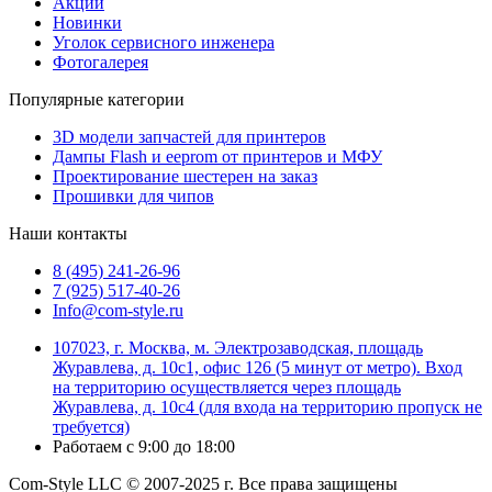
Акции
Новинки
Уголок сервисного инженера
Фотогалерея
Популярные категории
3D модели запчастей для принтеров
Дампы Flash и eeprom от принтеров и МФУ
Проектирование шестерен на заказ
Прошивки для чипов
Наши контакты
8 (495) 241-26-96
7 (925) 517-40-26
Info@com-style.ru
107023, г. Москва, м. Электрозаводская, площадь
Журавлева, д. 10с1, офис 126 (5 минут от метро). Вход
на территорию осуществляется через площадь
Журавлева, д. 10с4 (для входа на территорию пропуск не
требуется)
Работаем с 9:00 до 18:00
Com-Style LLC © 2007-2025 г. Все права защищены