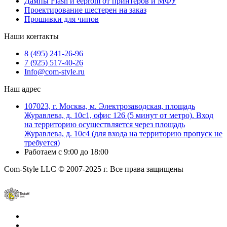
Дампы Flash и eeprom от принтеров и МФУ
Проектирование шестерен на заказ
Прошивки для чипов
Наши контакты
8 (495) 241-26-96
7 (925) 517-40-26
Info@com-style.ru
Наш адрес
107023, г. Москва, м. Электрозаводская, площадь
Журавлева, д. 10с1, офис 126 (5 минут от метро). Вход
на территорию осуществляется через площадь
Журавлева, д. 10с4 (для входа на территорию пропуск не
требуется)
Работаем с 9:00 до 18:00
Com-Style LLC © 2007-2025 г. Все права защищены