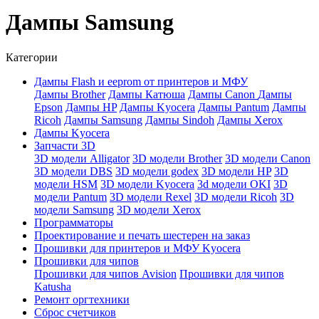
Дампы Samsung
Категории
Дампы Flash и eeprom от принтеров и МФУ
Дaмпы Brother
Дампы Катюша
Дампы Canon
Дампы
Epson
Дампы HP
Дампы Kyocera
Дампы Pantum
Дампы
Ricoh
Дампы Samsung
Дампы Sindoh
Дампы Xerox
Дампы Kyocera
Запчасти 3D
3D модели Alligator
3D модели Brother
3D модели Canon
3D модели DBS
3D модели godex
3D модели HP
3D
модели HSM
3D модели Kyocera
3d модели OKI
3D
модели Pantum
3D модели Rexel
3D модели Ricoh
3D
модели Samsung
3D модели Xerox
Программаторы
Проектирование и печать шестерен на заказ
Прошивки для принтеров и МФУ Kyocera
Прошивки для чипов
Прошивки для чипов Avision
Прошивки для чипов
Katusha
Ремонт оргтехники
Сброс счетчиков