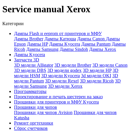
Service manual Xerox
Категории
Дампы Flash и eeprom от принтеров и МФУ
Дaмпы Brother
Дампы Катюша
Дампы Canon
Дампы
Epson
Дампы HP
Дампы Kyocera
Дампы Pantum
Дампы
Ricoh
Дампы Samsung
Дампы Sindoh
Дампы Xerox
Дампы Kyocera
Запчасти 3D
3D модели Alligator
3D модели Brother
3D модели Canon
3D модели DBS
3D модели godex
3D модели HP
3D
модели HSM
3D модели Kyocera
3d модели OKI
3D
модели Pantum
3D модели Rexel
3D модели Ricoh
3D
модели Samsung
3D модели Xerox
Программаторы
Проектирование и печать шестерен на заказ
Прошивки для принтеров и МФУ Kyocera
Прошивки для чипов
Прошивки для чипов Avision
Прошивки для чипов
Katusha
Ремонт оргтехники
Сброс счетчиков