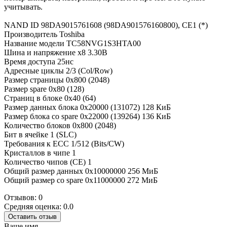
учитывать.
NAND ID 98DA9015761608 (98DA901576160800), CE1 (*)
Производитель Toshiba
Название модели TC58NVG1S3HTA00
Шина и напряжение x8 3.30В
Время доступа 25нс
Адресные циклы 2/3 (Col/Row)
Размер страницы 0x800 (2048)
Размер spare 0x80 (128)
Страниц в блоке 0x40 (64)
Размер данных блока 0x20000 (131072) 128 КиБ
Размер блока со spare 0x22000 (139264) 136 КиБ
Количество блоков 0x800 (2048)
Бит в ячейке 1 (SLC)
Требования к ECC 1/512 (Bits/CW)
Кристаллов в чипе 1
Количество чипов (CE) 1
Общий размер данных 0x10000000 256 МиБ
Общий размер со spare 0x11000000 272 МиБ
Отзывов: 0
Средняя оценка: 0.0
Оставить отзыв
Ваше имя