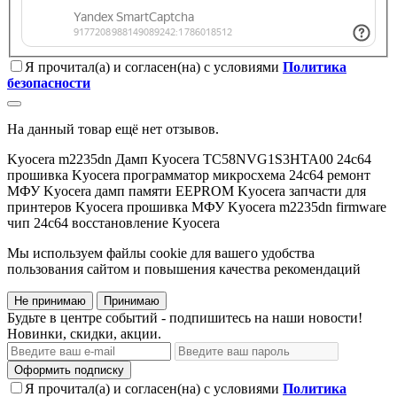
Я прочитал(а) и согласен(на) с условиями
Политика
безопасности
На данный товар ещё нет отзывов.
Kyocera m2235dn
Дамп Kyocera
TC58NVG1S3HTA00
24c64
прошивка Kyocera
программатор
микросхема 24c64
ремонт
МФУ Kyocera
дамп памяти
EEPROM Kyocera
запчасти для
принтеров Kyocera
прошивка МФУ
Kyocera m2235dn firmware
чип 24c64
восстановление Kyocera
Мы используем файлы cookie для вашего удобства
пользования сайтом и повышения качества рекомендаций
Не принимаю
Принимаю
Будьте в центре событий - подпишитесь на наши новости!
Новинки, скидки, акции.
Оформить подписку
Я прочитал(а) и согласен(на) с условиями
Политика