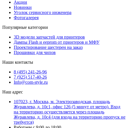
Акции
Новинки
Уголок сервисного инженера
Фотогалерея
Популярные категории
3D модели запчастей для принтеров
Дампы Flash и eeprom от принтеров и МФУ
Проектирование шестерен на заказ
Прошивки для чипов
Наши контакты
8 (495) 241-26-96
7 (925) 517-40-26
Info@com-style.ru
Наш адрес
107023, г. Москва, м. Электрозаводская, площадь
Журавлева, д. 10с1, офис 126 (5 минут от метро). Вход
на территорию осуществляется через площадь
Журавлева, д. 10с4 (для входа на территорию пропуск не
требуется)
Работаем с 9:00 до 18:00