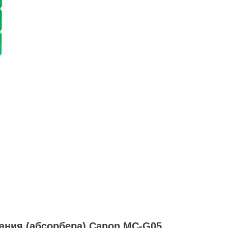
ания (абсорбера) Canon MC-G05